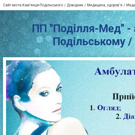
Сайт міста Кам'янця-Подільського
Довідник
Медицина, здоров'я
Меди
ПП "Поділля-Мед" - 
Подільському / 