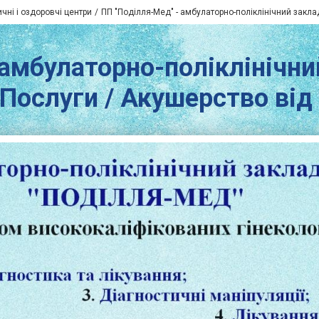
чні і оздоровчі центри
ПП "Поділля-Мед" - амбулаторно-поліклінічний закла
амбулаторно-поліклінічни
Послуги / Акушерство від