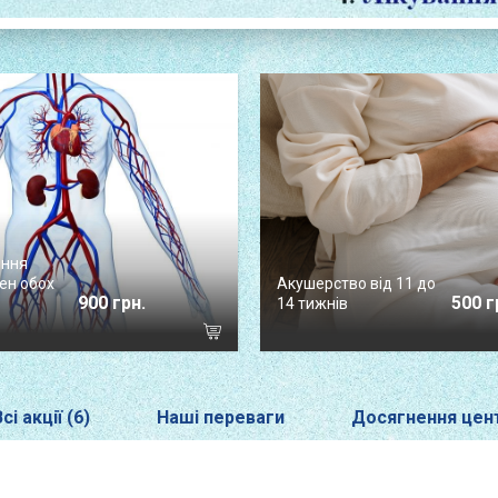
ення
вен обох
Акушерство від 11 до
900 грн.
500 г
14 тижнів
сі акції (6)
Наші переваги
Досягнення цен