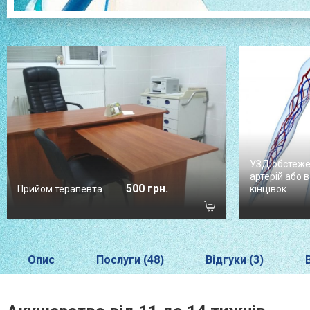
УЗД обстеж
артерій або 
500 грн.
Прийом терапевта
кінцівок
Опис
Послуги (48)
Відгуки (3)
В