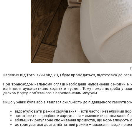
Залежно від того, який вид УЗД буде проводиться, підготовка до огля
При трансабдомінальному огляді необхідний наповнений сечовий мі
вагітності дуже активно ходять в туалет. Тому немає потреби у вжи
дискомфорту, пов’язаного з переповненим міхуром.
Якщо у жінки була або з’явилася схильність до підвищеного газоутвор
відрегулювати режим харчування – їсти часто і невеликими пор
простежити за раціоном харчування – зменшити споживання бобо
збільшити регулярне споживання продуктів, що нормалізують ст
дотримуватися достатній питний режим – вживання води не менш