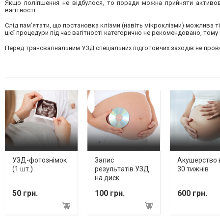
Якщо поліпшення не відбулося, то поради можна прийняти активов
вагітності.
Слід пам’ятати, що постановка клізми (навіть мікроклізми) можлива 
цієї процедури під час вагітності категорично не рекомендовано, том
Перед трансвагінальним УЗД спеціальних підготовчих заходів не про
УЗД-фотознімок
Запис
Акушерство 
(1 шт.)
результатів УЗД
30 тижнів
на диск
50 грн.
100 грн.
600 грн.