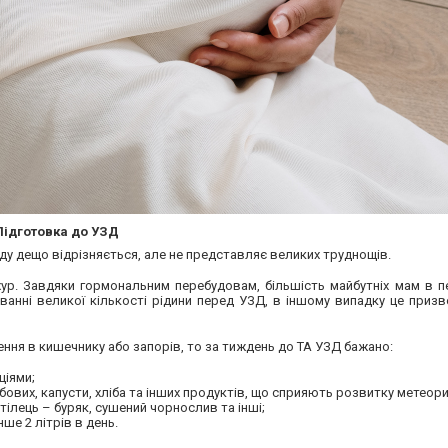
Підготовка до УЗД
ду дещо відрізняється, але не представляє великих труднощів.
хур. Завдяки гормональним перебудовам, більшість майбутніх мам в 
ванні великої кількості рідини перед УЗД, в іншому випадку це приз
ення в кишечнику або запорів, то за тиждень до ТА УЗД бажано:
ціями;
вих, капусти, хліба та інших продуктів, що сприяють розвитку метеори
ілець – буряк, сушений чорнослив та інші;
е 2 літрів в день.