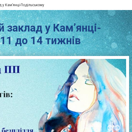
д у Кам’янці-Подільському
й заклад у Кам’янці-
 11 до 14 тижнів