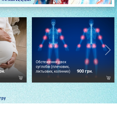
Обстеження двох
суглобів (плечових,
рн.
900 грн.
ліктьових, колінних)
тру