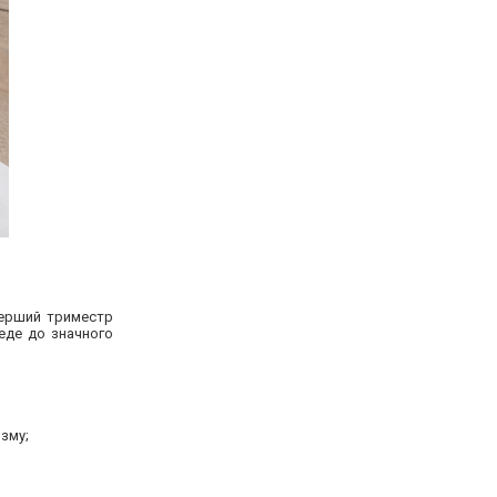
перший триместр
веде до значного
зму;