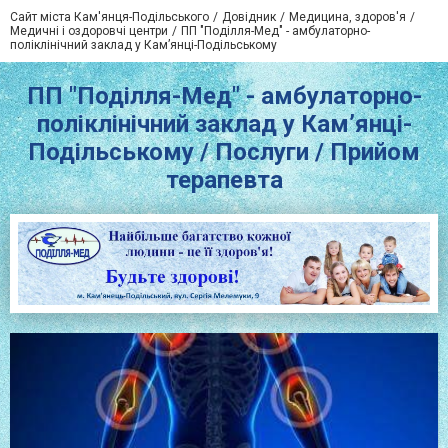
Сайт міста Кам'янця-Подільського
Довідник
Медицина, здоров'я
Медичні і оздоровчі центри
ПП "Поділля-Мед" - амбулаторно-
поліклінічний заклад у Кам’янці-Подільському
ПП "Поділля-Мед" - амбулаторно-
поліклінічний заклад у Кам’янці-
Подільському / Послуги / Прийом
терапевта